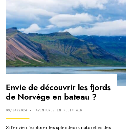
LES
REQUINS
AUX
ÎLES
GALÁPAGOS
:
UNE
EXPÉRIENCE
À
COUPER
LE
SOUFFLE
?
Envie de découvrir les fjords
de Norvège en bateau ?
09/04/2024
•
AVENTURES EN PLEIN AIR
Si l’envie d’explorer les splendeurs naturelles des