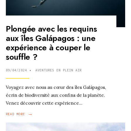
Plongée avec les requins
aux îles Galápagos : une
expérience à couper le
souffle ?
09/04/2024
•
AVENTURES EN PLEIN AIR
Voyagez avec nous au cœur des îles Galápagos,
écrin de biodiversité aux confins de la planète.
Venez découvrir cette expérience
...
→
READ
READ MORE
MORE:
PLONGÉE
AVEC