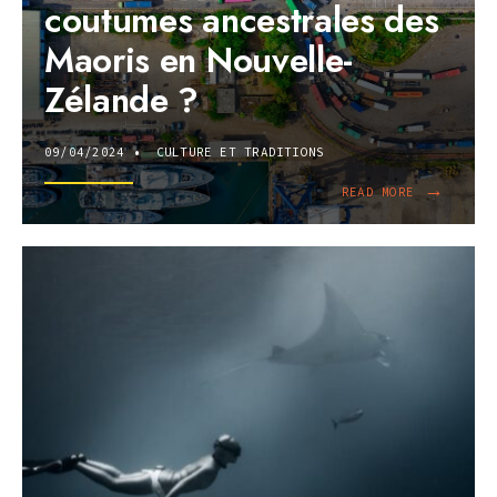
coutumes ancestrales des
:
COMMENT
Maoris en Nouvelle-
RENDRE
CETTE
Zélande ?
AVENTURE
INOUBLIABLE
?
09/04/2024
•
CULTURE ET TRADITIONS
→
READ
READ MORE
MORE:
QUE
SAVONS-
NOUS
DES
COUTUMES
ANCESTRALE
DES
MAORIS
EN
NOUVELLE-
ZÉLANDE
?