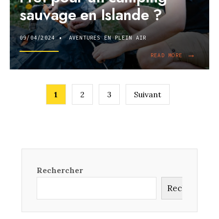
CACHÉ
sauvage en Islande ?
À
DÉCOUVRIR
?
09/04/2024
•
AVENTURES EN PLEIN AIR
→
READ
READ MORE
MORE:
PRÊT
Pagination
POUR
UN
1
2
3
Suivant
des
CAMPING
SAUVAGE
EN
publications
ISLANDE
?
Rechercher
Rechercher