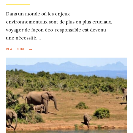
Dans un monde où les enjeux
environnementaux sont de plus en plus cruciaux,
voyager de façon éco-responsable est devenu
une nécessité.
...
→
READ
READ MORE
MORE:
COMMENT
PRATIQUER
UN
VOYAGE
ÉCO-
RESPONSABLE
ET
QUELLES
SONT
LES
DESTINATIONS
À
PRIVILÉGIER
?