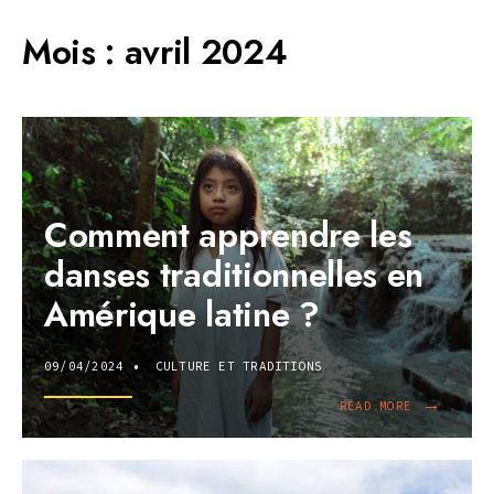
Mois :
avril 2024
Comment apprendre les
danses traditionnelles en
Amérique latine ?
09/04/2024
•
CULTURE ET TRADITIONS
→
READ
READ MORE
MORE:
COMMENT
APPRENDRE
LES