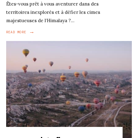
Êtes-vous prêt à vous aventurer dans des
territoires inexplorés et à défier les cimes
majestueuses de l’Himalaya ?
...
→
READ
READ MORE
MORE:
PRÊT
POUR
UN
TREKKING
DANS
LES
MONTAGNES
DE
L’HIMALAYA
?