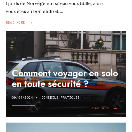
fjords de Norvège en bateau vous titille, alors
vous êtes au bon endroit.
...
→
READ
READ MORE
MORE:
ENVIE
DE
DÉCOUVRIR
LES
FJORDS
DE
NORVÈGE
Comment voyager en solo
EN
BATEAU
en toute sécurité ?
?
09/04/2024
•
CONSEILS PRATIQUES
→
READ
READ MORE
MORE:
COMMENT
VOYAGER
EN