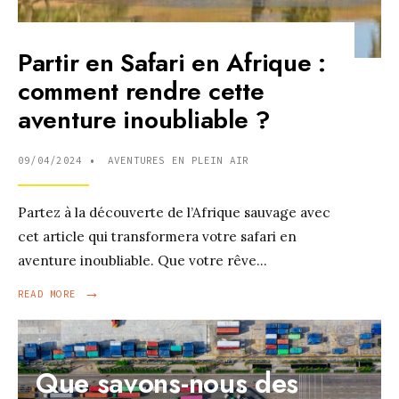
Partir en Safari en Afrique :
comment rendre cette
aventure inoubliable ?
09/04/2024
•
AVENTURES EN PLEIN AIR
Partez à la découverte de l’Afrique sauvage avec
cet article qui transformera votre safari en
aventure inoubliable. Que votre rêve
...
→
READ
READ MORE
MORE:
PARTIR
EN
SAFARI
Que savons-nous des
EN
AFRIQUE