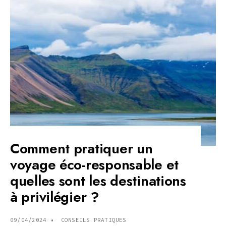
DANSES
TRADITIONN
EN
AMÉRIQUE
LATINE
?
Comment pratiquer un
voyage éco-responsable et
quelles sont les destinations
à privilégier ?
09/04/2024
•
CONSEILS PRATIQUES