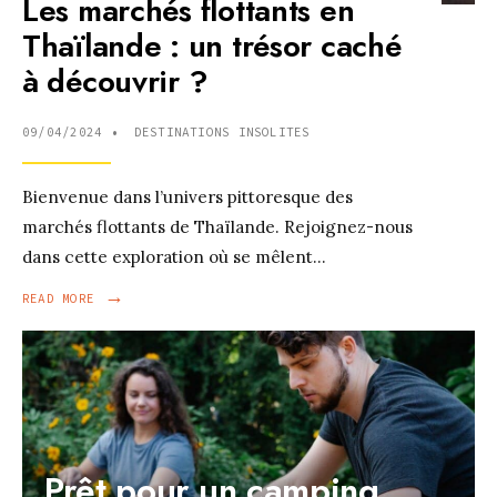
Les marchés flottants en
Thaïlande : un trésor caché
à découvrir ?
09/04/2024
•
DESTINATIONS INSOLITES
Bienvenue dans l’univers pittoresque des
marchés flottants de Thaïlande. Rejoignez-nous
dans cette exploration où se mêlent
...
→
READ
READ MORE
MORE:
LES
MARCHÉS
FLOTTANTS
EN
THAÏLANDE
:
UN
Prêt pour un camping
TRÉSOR