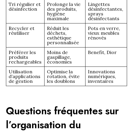
Tri régulier et
Prolonge la vie
Lingettes
désinfection
des produits,
désinfectantes,
hygiène
sprays
maximale
désinfectants
Recycler et
Réduit les
Pots en verre,
réutiliser
déchets,
vieux meubles
esthétique
rénovés
personnalisée
Préférer les
Moins de
Benefit, Dior
produits
gaspillage,
rechargeables
économies
Utilisation
Optimise la
Innovations
d’applications
rotation, évite
numériques,
de gestion
les doublons
inventaires
Questions fréquentes sur
l’organisation du