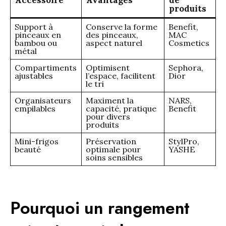
Accessoire
Avantages
de
produits
Support à
Conserve la forme
Benefit,
pinceaux en
des pinceaux,
MAC
bambou ou
aspect naturel
Cosmetics
métal
Compartiments
Optimisent
Sephora,
ajustables
l’espace, facilitent
Dior
le tri
Organisateurs
Maximent la
NARS,
empilables
capacité, pratique
Benefit
pour divers
produits
Mini-frigos
Préservation
StylPro,
beauté
optimale pour
YASHE
soins sensibles
Pourquoi un rangement