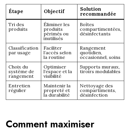
Solution
Étape
Objectif
recommandée
Tri des
Éliminer les
Boîtes
produits
produits
compartimentées,
périmés ou
désinfectants
inutilisés
Classification
Faciliter
Rangement
par usage
l’accès selon
quotidien,
la routine
occasionnel, soins
Choix du
Optimiser
Supports muraux,
système de
l’espace et la
tiroirs modulables
rangement
visibilité
Entretien
Maintenir la
Nettoyage des
régulier
propreté et
compartiments,
la durabilité
désinfection
Comment maximiser