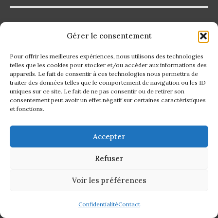
Les incontournables accessoires pour améliorer votre
Gérer le consentement
expérience Thermomix avec Accessormix
Pour offrir les meilleures expériences, nous utilisons des technologies
Découvrez la beauté des accessoires naturels avec les bijoux
telles que les cookies pour stocker et/ou accéder aux informations des
en bois
appareils. Le fait de consentir à ces technologies nous permettra de
traiter des données telles que le comportement de navigation ou les ID
uniques sur ce site. Le fait de ne pas consentir ou de retirer son
Comment choisir le plaid idéal pour votre intérieur : conseils
consentement peut avoir un effet négatif sur certaines caractéristiques
et inspirations
et fonctions.
Top 5 des serviettes de plage tendance à découvrir cet été
Accepter
Refuser
CATÉGORIES
Voir les préférences
Confidentialité
Contact
Aventures en Plein Air