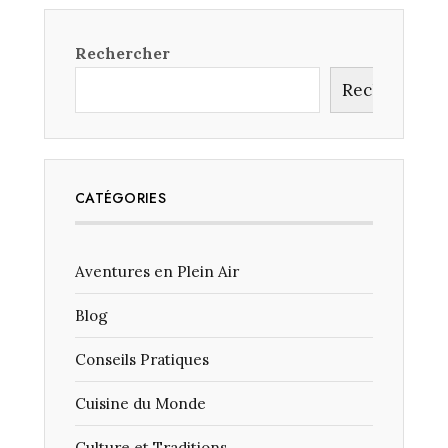
CAMPING
SOUS
LES
Rechercher
AURORES
BORÉALES
Rechercher
?
CATÉGORIES
Aventures en Plein Air
Blog
Conseils Pratiques
Cuisine du Monde
Culture et Traditions