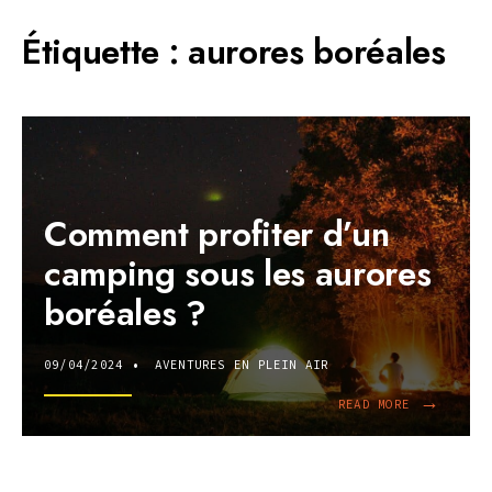
Étiquette :
aurores boréales
Comment profiter d’un
camping sous les aurores
boréales ?
09/04/2024
•
AVENTURES EN PLEIN AIR
→
READ
READ MORE
MORE:
COMMENT
PROFITER
D’UN