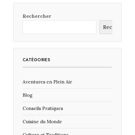
PLONGÉE
SOUS-
MARINE
Rechercher
DANS
LA
Rechercher
GRANDE
BARRIÈRE
DE
CORAIL
?
CATÉGORIES
Aventures en Plein Air
Blog
Conseils Pratiques
Cuisine du Monde
Culture et Traditions