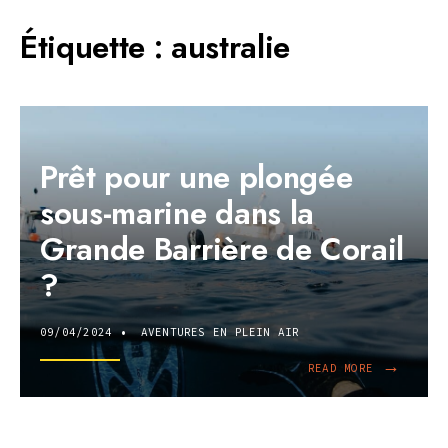
Étiquette :
australie
Prêt pour une plongée
sous-marine dans la
Grande Barrière de Corail
?
09/04/2024
•
AVENTURES EN PLEIN AIR
→
READ
READ MORE
MORE:
PRÊT
POUR
UNE