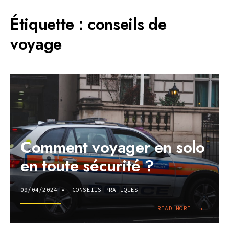
Étiquette :
conseils de
voyage
Comment voyager en solo
en toute sécurité ?
09/04/2024
•
CONSEILS PRATIQUES
→
READ
READ MORE
MORE:
COMMENT