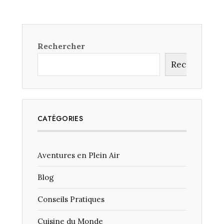
VOYAGER
EN
SOLO
EN
TOUTE
Rechercher
SÉCURITÉ
?
Rechercher
CATÉGORIES
Aventures en Plein Air
Blog
Conseils Pratiques
Cuisine du Monde