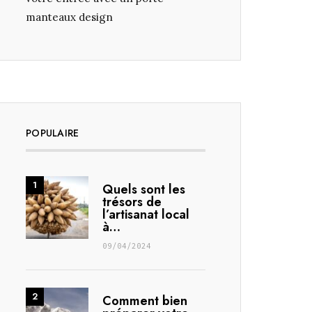
manteaux design
POPULAIRE
Quels sont les
trésors de
l’artisanat local
à…
09/04/2024
Comment bien