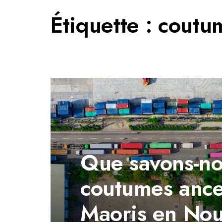
Étiquette :
coutum
Que savons-no
coutumes ance
Maoris en Nou