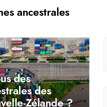
es ancestrales
us des
strales des
velle-Zélande ?