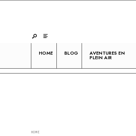
Search
Skip
for:
to
content
HOME
BLOG
AVENTURES EN
PLEIN AIR
HOME