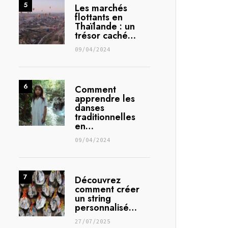
Les marchés
flottants en
Thaïlande : un
trésor caché…
09/04/2024
Comment
apprendre les
danses
traditionnelles
en…
09/04/2024
Découvrez
comment créer
un string
personnalisé…
27/07/2025