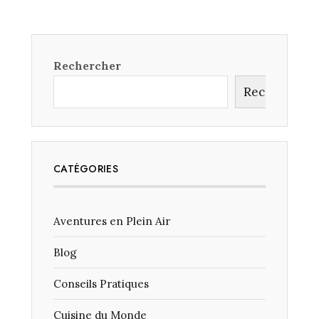
SE
PERDRE
DANS
LES
RUELLES
Rechercher
DE
TOKYO
Rechercher
?
CATÉGORIES
Aventures en Plein Air
Blog
Conseils Pratiques
Cuisine du Monde