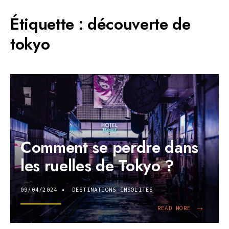
Étiquette :
découverte de
tokyo
Comment se perdre dans
les ruelles de Tokyo ?
09/04/2024
•
DESTINATIONS INSOLITES
→
READ
READ MORE
MORE:
COMMENT