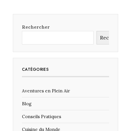
SONT
LES
FESTIVALS
DE
MUSIQUE
Rechercher
TRADITIONN
À
Rechercher
NE
PAS
MANQUER
DANS
LES
BALKANS
CATÉGORIES
?
Aventures en Plein Air
Blog
Conseils Pratiques
Cuisine du Monde