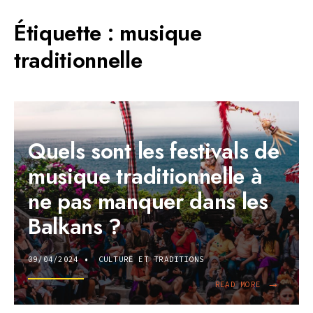
Étiquette :
musique
traditionnelle
Quels sont les festivals de
musique traditionnelle à
ne pas manquer dans les
Balkans ?
09/04/2024
•
CULTURE ET TRADITIONS
→
READ
READ MORE
MORE:
QUELS